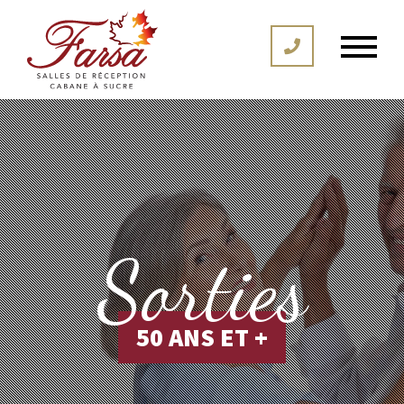
Sorties
50 ANS ET +