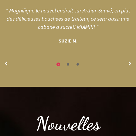
" Magnifique le nouvel endroit sur Arthur-Sauvé, en plus
le
des délicieuses bouchées de traiteur, ce sera aussi une
cabane a sucre!! MIAM!!!! "
SUZIE M.
Nouvelles