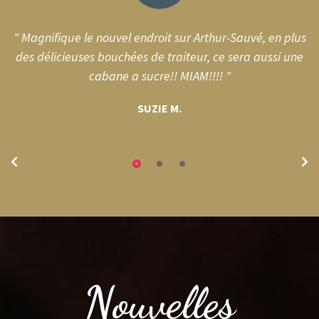
" Magnifique le nouvel endroit sur Arthur-Sauvé, en plus
le
des délicieuses bouchées de traiteur, ce sera aussi une
cabane a sucre!! MIAM!!!! "
SUZIE M.
Nouvelles